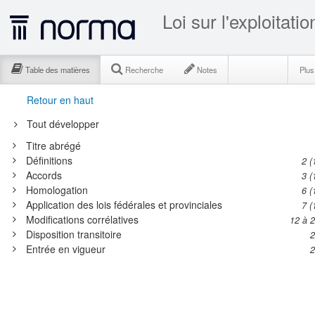
Loi sur l'exploitat
Table des matières
Recherche
Notes
Plu
Retour en haut
Tout développer
Titre abrégé
Définitions
2 (
Accords
3 (
Homologation
6 (
Application des lois fédérales et provinciales
7 (
Modifications corrélatives
12 à 
Disposition transitoire
2
Entrée en vigueur
2