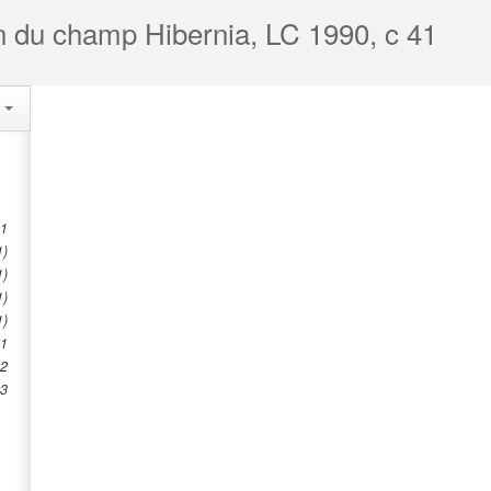
ion du champ Hibernia, LC 1990, c 41
s
1
1)
1)
1)
1)
21
2
3