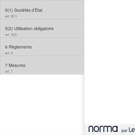
5(1)
Sociétés d’État
art. 5(1)
5(2)
Utilisation obligatoire
art. 5(2)
6
Règlements
art. 6
7
Mesures
art. 7