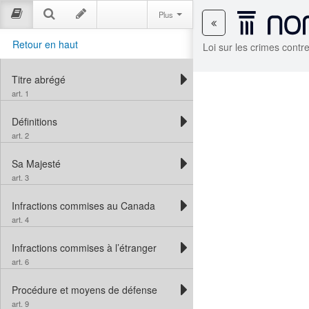
Plus
Retour en haut
Loi sur les crimes contr
Titre abrégé
art. 1
Définitions
art. 2
Sa Majesté
art. 3
Infractions commises au Canada
art. 4
Infractions commises à l’étranger
art. 6
Procédure et moyens de défense
art. 9