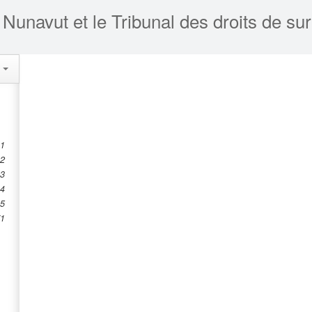
s
 1
 2
 3
 4
95
71