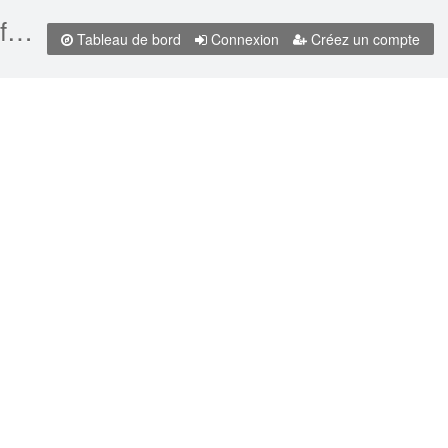
Loi sur les eaux du Nunavut et le Tribunal des droits de surface du Nunavut, LC 2002, c 10
Tableau de bord
Connexion
Créez un compte