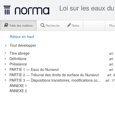
Table des matières
Recherche
Notes
Plu
Retour en haut
Tout développer
Titre abrégé
art.
Définitions
art.
Préséance
art.
PARTIE 1 — Eaux du Nunavut
art.
PARTIE 2 — Tribunal des droits de surface du Nunavut
art. 
PARTIE 3 — Dispositions transitoires, modifications corrélatives, dispositions de coordination et entrée en vigueur
art. 1
ANNEXE 1
ANNEXE 2