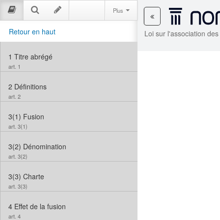
Plus
Retour en haut
Loi sur l'association de
1
Titre abrégé
art. 1
2
Définitions
art. 2
3(1)
Fusion
art. 3(1)
3(2)
Dénomination
art. 3(2)
3(3)
Charte
art. 3(3)
4
Effet de la fusion
art. 4