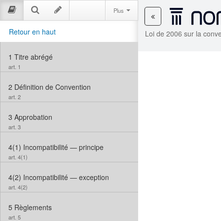
Plus
Retour en haut
Loi de 2006 sur la conv
1
Titre abrégé
art. 1
2
Définition de Convention
art. 2
3
Approbation
art. 3
4(1)
Incompatibilité — principe
art. 4(1)
4(2)
Incompatibilité — exception
art. 4(2)
5
Règlements
art. 5