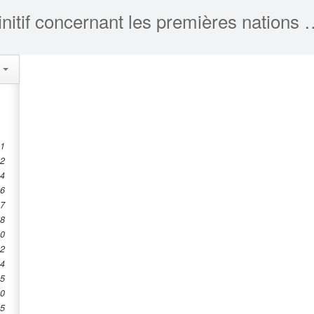
Loi sur l'accord définitif concernant les prem
s
 1
 2
 4
 6
 7
 8
10
12
14
15
20
25