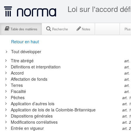
Table des matières
Recherche
Notes
Plu
Retour en haut
Tout développer
Titre abrégé
art.
Définitions et interprétation
art.
Accord
art.
Affectation de fonds
art.
Terres
art.
Fiscalité
art.
Pêches
art. 
Application d’autres lois
art. 
Application de lois de la Colombie-Britannique
art. 
Dispositions générales
art. 
Modifications corrélatives
art. 
Entrée en vigueur
art. 