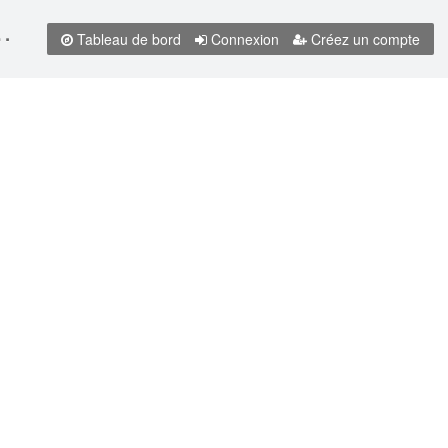
ières nations Maanulthes, LC 2009, c 18
Tableau de bord
Connexion
Créez un compte