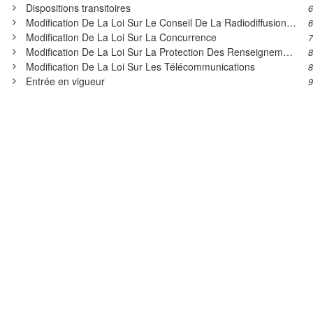
Dispositions transitoires
6
Modification De La Loi Sur Le Conseil De La Radiodiffusion Et Des Télécommunications Canadiennes
6
Modification De La Loi Sur La Concurrence
7
Modification De La Loi Sur La Protection Des Renseignements Personnels Et Les Documents Électroniques
8
Modification De La Loi Sur Les Télécommunications
8
Entrée en vigueur
9