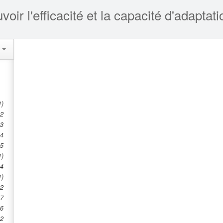
s
1)
2
3
4
5
1)
4
1)
2
7
6
2