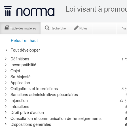
Table des matières
Recherche
Notes
Plu
Retour en haut
Tout développer
Définitions
1 (
Incompatibilité
Objet
Sa Majesté
Application
Obligations et interdictions
6 (
Sanctions administratives pécuniaires
1
Injonction
41 (
Infractions
4
Droit privé d’action
4
Consultation et communication de renseignements
5
Dispositions générales
6