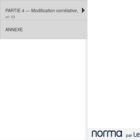
PARTIE 4 — Modification corrélative, abrogation et entrée en vigueu
art. 63
ANNEXE