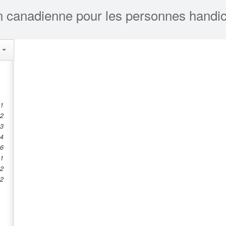
s
 1
 2
 3
 4
 6
11
.2
12