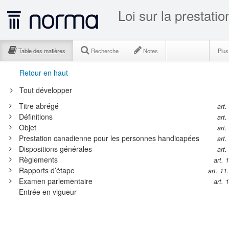
Table des matières
Recherche
Notes
Plu
Retour en haut
Tout développer
Titre abrégé
art.
Définitions
art.
Objet
art.
Prestation canadienne pour les personnes handicapées
art.
Dispositions générales
art.
Règlements
art. 
Rapports d’étape
art. 11
Examen parlementaire
art. 
Entrée en vigueur