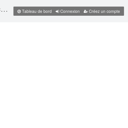
Loi sur la prestation canadienne pour les personnes handicapées, LC 2023, c 17
Tableau de bord
Connexion
Créez un compte