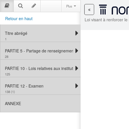
Plus
Retour en haut
Loi visant à renforcer l
Titre abrégé
1
PARTIE 5 - Partage de renseignements — immigration, réfugiés et 
28
PARTIE 10 - Lois relatives aux institutions financières (comité de sur
125
PARTIE 12 - Examen
138 (1)
ANNEXE