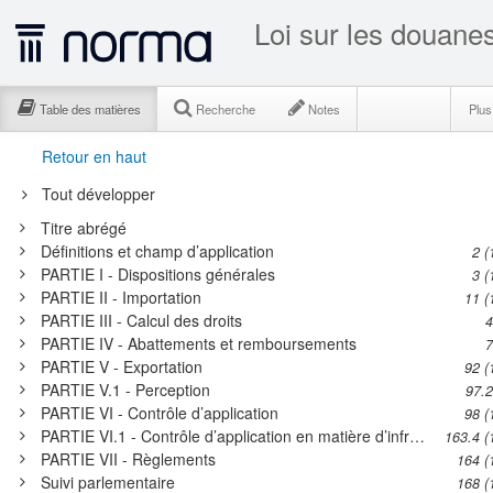
Loi sur les douane
Table des matières
Recherche
Notes
Plu
Retour en haut
Tout développer
Titre abrégé
Définitions et champ d’application
2 (
PARTIE I - Dispositions générales
3 (
PARTIE II - Importation
11 (
PARTIE III - Calcul des droits
4
PARTIE IV - Abattements et remboursements
7
PARTIE V - Exportation
92 (
PARTIE V.1 - Perception
97.
PARTIE VI - Contrôle d’application
98 (
PARTIE VI.1 - Contrôle d’application en matière d’infractions criminelles à d’autres lois
163.4 (
PARTIE VII - Règlements
164 (
Suivi parlementaire
168 (