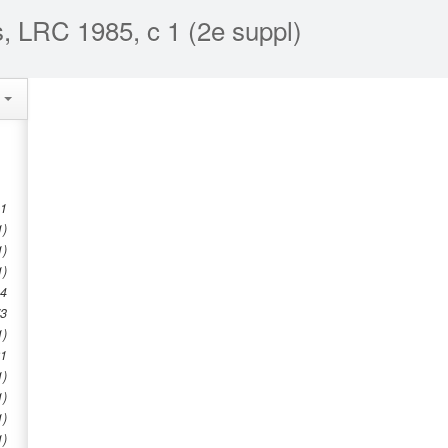
s, LRC 1985, c 1 (2e suppl)
s
1
1)
1)
1)
4
3
1)
21
1)
1)
1)
1)