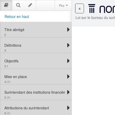
Plus
Retour en haut
Loi sur le bureau du suri
Titre abrégé
2
Définitions
3
Objectifs
3.1
Mise en place
4 (1)
Surintendant des institutions financières
5 (1)
Attributions du surintendant
6 (1)