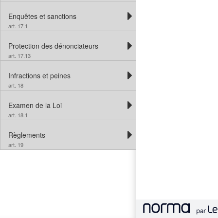
Enquêtes et sanctions
art. 17.1
Protection des dénonciateurs
art. 17.13
Infractions et peines
art. 18
Examen de la Loi
art. 18.1
Règlements
art. 19