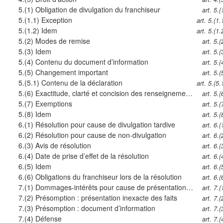
5.(1)
Obligation de divulgation du franchiseur
art. 5.(
5.(1.1)
Exception
art. 5.(1.
5.(1.2)
Idem
art. 5.(1.
5.(2)
Modes de remise
art. 5.(
5.(3)
Idem
art. 5.(
5.(4)
Contenu du document d’information
art. 5.(
5.(5)
Changement important
art. 5.(
5.(5.1)
Contenu de la déclaration
art. 5.(5.
5.(6)
Exactitude, clarté et concision des renseignements
art. 5.(
5.(7)
Exemptions
art. 5.(
5.(8)
Idem
art. 5.(
6.(1)
Résolution pour cause de divulgation tardive
art. 6.(
6.(2)
Résolution pour cause de non-divulgation
art. 6.(
6.(3)
Avis de résolution
art. 6.(
6.(4)
Date de prise d’effet de la résolution
art. 6.(
6.(5)
Idem
art. 6.(
6.(6)
Obligations du franchiseur lors de la résolution
art. 6.(
7.(1)
Dommages-intérêts pour cause de présentation inexacte des faits ou de non-divulgation
art. 7.(
7.(2)
Présomption : présentation inexacte des faits
art. 7.(
7.(3)
Présomption : document d’information
art. 7.(
7.(4)
Défense
art. 7.(