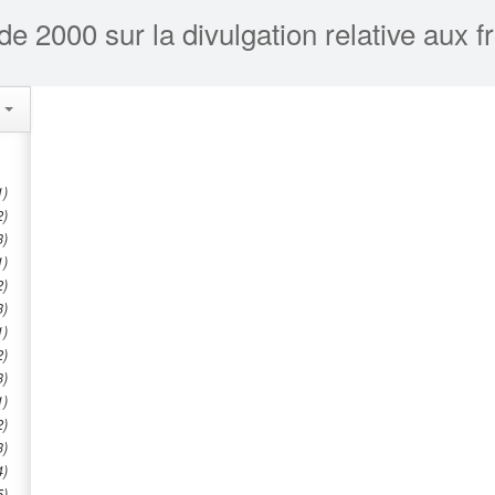
de 2000 sur la divulgation relative aux 
s
1)
2)
3)
1)
2)
3)
1)
2)
3)
1)
2)
3)
4)
5)