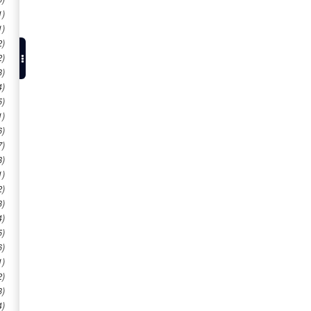
1)
1)
2)
2)
3)
4)
5)
1)
6)
7)
8)
1)
2)
3)
4)
5)
6)
1)
2)
3)
4)