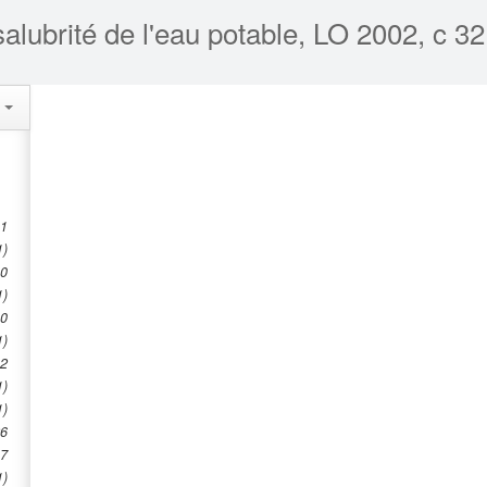
salubrité de l'eau potable, LO 2002, c 32
s
1
1)
0
1)
0
1)
2
1)
1)
6
7
1)