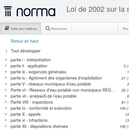
Loi de 2002 sur la 
Table des matières
Recherche
Plu
Retour en haut
Tout développer
partie i - interprétation
partie ii - application
3 (
partie iii - exigences générales
1
partie iv - Agrément des organismes d’exploitation
21 (
partie V - réseaux municipaux d’eau potable
3
Partie vI - Réseaux d’eau potable non municipaux RÉGLEMENTÉS
52 (
partie vii - analyseS de l’eau potable
6
Partie VIII - inspections
81 (
partie Ix - conformité et exécution
104 (
partie X - appels
12
partie xi - infractions
13
partie Xii - dispositions diverses
156 (