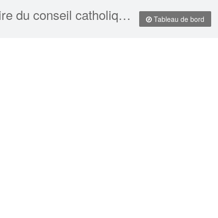
Loi de 2003 prévoyant le retour à l'école (secteur élémentaire du conseil catholique de Toronto) et modifiant la Loi sur l'éducation et la Loi sur la négociation collective dans les écoles provinciales, LO 2003, c 2
Tableau de bord