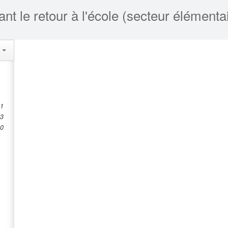
s
 1
 3
10