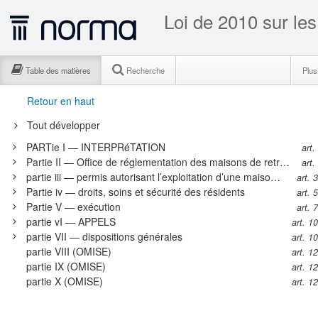
Loi de 2010 sur les
Table des matières
Recherche
Plu
Retour en haut
Tout développer
PARTie I — INTERPRéTATION
art.
Partie II — Office de réglementation des maisons de retraite
art.
partie iii — permis autorisant l’exploitation d’une maison de retraite
art. 
Partie iv — droits, soins et sécurité des résidents
art. 
Partie V — exécution
art. 
partie vI — APPELS
art. 1
partie VII — dispositions générales
art. 1
partie VIII (OMISE)
art. 1
partie IX (OMISE)
art. 1
partie X (OMISE)
art. 1