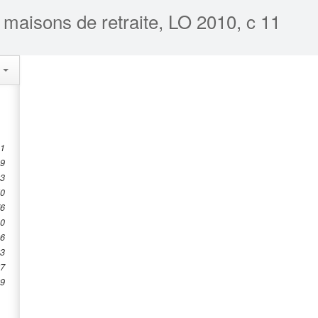
 maisons de retraite, LO 2010, c 11
s
 1
 9
33
50
76
00
06
23
27
29