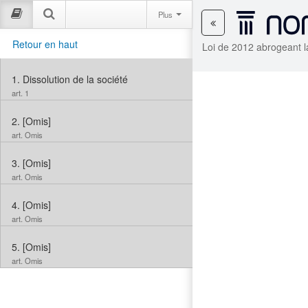
Plus
Retour en haut
Loi de 2012 abrogeant la
1.
Dissolution de la société
art. 1
2.
[Omis]
art. Omis
3.
[Omis]
art. Omis
4.
[Omis]
art. Omis
5.
[Omis]
art. Omis