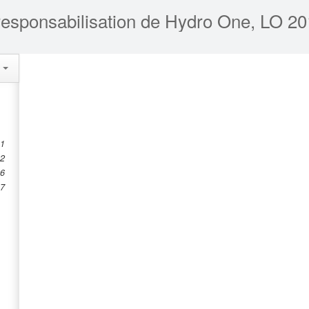
 responsabilisation de Hydro One, LO 20
s
 1
 2
 6
 7