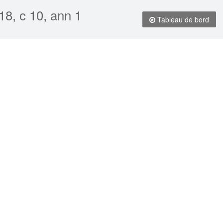
18, c 10, ann 1
Tableau de bord