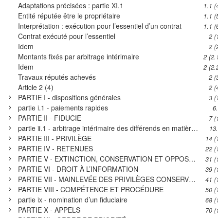
Adaptations précisées : partie XI.1
1.1 (
Entité réputée être le propriétaire
1.1 (
Interprétation : exécution pour l’essentiel d’un contrat
1.1 (
Contrat exécuté pour l’essentiel
2 (
Idem
2 (
Montants fixés par arbitrage intérimaire
2 (2.
Idem
2 (2.
Travaux réputés achevés
2 (
Article 2 (4)
2 (
PARTIE I - dispositions générales
3 (
partie i.1 - paiements rapides
6
PARTIE II - FIDUCIE
7 (
partie ii.1 - arbitrage intérimaire des différends en matière de construction
13
PARTIE III - PRIVILÈGE
14 (
PARTIE IV - RETENUES
22 (
PARTIE V - EXTINCTION, CONSERVATION ET OPPOSABILITÉ DES PRIVILÈGES
31 (
PARTIE VI - DROIT À L’INFORMATION
39 (
PARTIE VII - MAINLEVÉE DES PRIVILÈGES CONSERVÉS OU RENDUS OPPOSABLES
41 (
PARTIE VIII - COMPÉTENCE ET PROCÉDURE
50 (
partie ix - nomination d’un fiduciaire
68 (
PARTIE X - APPELS
70 (