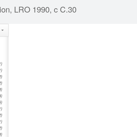
tion, LRO 1990, c C.30
s
1)
1)
2)
2)
3)
4)
5)
1)
2)
1)
2)
3)