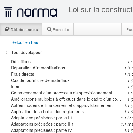
Loi sur la construc
Table des matières
Recherche
Plu
Retour en haut
Tout développer
Définitions
1 (
Réparation d’immobilisations
1 (1.
Frais directs
1 (1.
Cas de fourniture de matériaux
1 (
Idem
1 (
Commencement d’un processus d’approvisionnement
1 (
Améliorations multiples à effectuer dans le cadre d’un contrat
1 (
Autres modes de financement et d’approvisionnement
1.1 (
Application de la Loi et des règlements
1.1 (
Adaptations précisées : partie I.1
1.1 (2.
Adaptations précisées : partie II.1
1.1 (2.
Adaptations précisées : partie IV
1.1 (