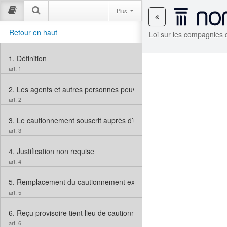
Plus
Retour en haut
Loi sur les compagnies
1.
Définition
art. 1
2.
Les agents et autres personnes peuvent accepter les garanties
art. 2
3.
Le cautionnement souscrit auprès d’une compagnie de cautionne
art. 3
4.
Justification non requise
art. 4
5.
Remplacement du cautionnement existant par celui de la compag
art. 5
6.
Reçu provisoire tient lieu de cautionnement
art. 6