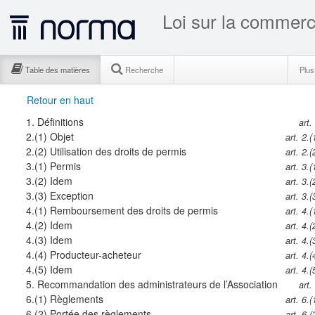
Loi sur la commerc
Table des matières
Recherche
Plu
Retour en haut
1.
Définitions
art.
2.(1)
Objet
art. 2.(
2.(2)
Utilisation des droits de permis
art. 2.(
3.(1)
Permis
art. 3.(
3.(2)
Idem
art. 3.(
3.(3)
Exception
art. 3.(
4.(1)
Remboursement des droits de permis
art. 4.(
4.(2)
Idem
art. 4.(
4.(3)
Idem
art. 4.(
4.(4)
Producteur-acheteur
art. 4.(
4.(5)
Idem
art. 4.(
5.
Recommandation des administrateurs de l’Association
art.
6.(1)
Règlements
art. 6.(
6.(2)
Portée des règlements
art. 6.(