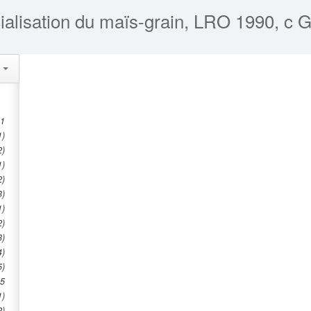
ialisation du maïs-grain, LRO 1990, c G
s
 1
1)
2)
1)
2)
3)
1)
2)
3)
4)
5)
 5
1)
2)