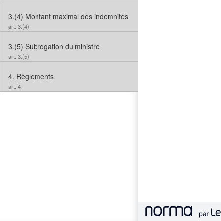
3.(4)
Montant maximal des indemnités
art. 3.(4)
3.(5)
Subrogation du ministre
art. 3.(5)
4.
Règlements
art. 4