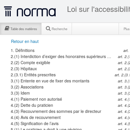
Loi sur l'accessibi
Table des matières
Recherche
Plu
Retour en haut
1.
Définitions
art.
2.(1)
Interdiction d’exiger des honoraires supérieurs à ceux du Régime
art. 2.(
2.(2)
Compte exigible
art. 2.(
2.(3)
Hôpitaux
art. 2.(
2.(3.1)
Entités prescrites
art. 2.(3.
3.(1)
Entente en vue de fixer des montants
art. 3.(
3.(2)
Associations
art. 3.(
3.(3)
Idem
art. 3.(
4.(1)
Paiement non autorisé
art. 4.(
4.(2)
Dette du praticien
art. 4.(
4.(3)
Recouvrement des sommes par le directeur
art. 4.(
4.(4)
Avis de recouvrement
art. 4.(
4.(5)
Signification de l’avis
art. 4.(
5.(1)
Le praticien a droit à une révision
art. 5.(