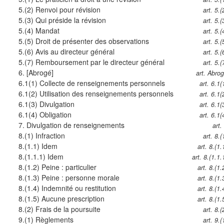
5.(2)
Renvoi pour révision
art. 5.(
5.(3)
Qui préside la révision
art. 5.(
5.(4)
Mandat
art. 5.(
5.(5)
Droit de présenter des observations
art. 5.(
5.(6)
Avis au directeur général
art. 5.(
5.(7)
Remboursement par le directeur général
art. 5.(
6.
[Abrogé]
art. Abro
6.1(1)
Collecte de renseignements personnels
art. 6.1(
6.1(2)
Utilisation des renseignements personnels
art. 6.1(
6.1(3)
Divulgation
art. 6.1(
6.1(4)
Obligation
art. 6.1(
7.
Divulgation de renseignements
art.
8.(1)
Infraction
art. 8.(
8.(1.1)
Idem
art. 8.(1.
8.(1.1.1)
Idem
art. 8.(1.1.
8.(1.2)
Peine : particulier
art. 8.(1.
8.(1.3)
Peine : personne morale
art. 8.(1.
8.(1.4)
Indemnité ou restitution
art. 8.(1.
8.(1.5)
Aucune prescription
art. 8.(1.
8.(2)
Frais de la poursuite
art. 8.(
9.(1)
Règlements
art. 9.(