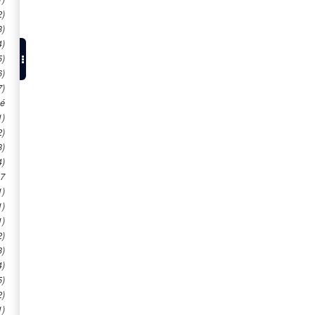
2)
3)
4)
5)
6)
7)
gé
1)
2)
3)
4)
 7
1)
1)
1)
2)
3)
4)
5)
2)
1)