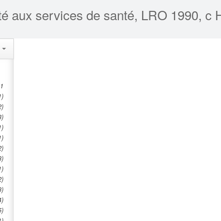
lité aux services de santé, LRO 1990, c 
s
 1
1)
2)
3)
1)
1)
2)
3)
1)
2)
3)
4)
5)
1)