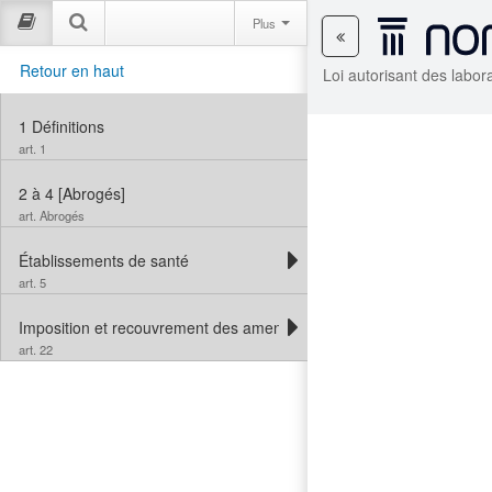
Plus
Retour en haut
Loi autorisant des labo
1
Définitions
art. 1
2 à 4
[Abrogés]
art. Abrogés
Établissements de santé
art. 5
Imposition et recouvrement des amendes
art. 22