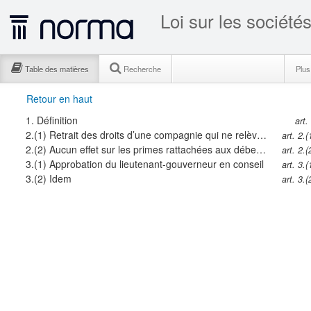
Loi sur les société
Table des matières
Recherche
Plu
Retour en haut
1.
Définition
art.
2.(1)
Retrait des droits d’une compagnie qui ne relève plus de la compétence de la province
art. 2.(
2.(2)
Aucun effet sur les primes rattachées aux débentures
art. 2.(
3.(1)
Approbation du lieutenant-gouverneur en conseil
art. 3.(
3.(2)
Idem
art. 3.(