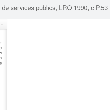
s de services publics, LRO 1990, c P.53
s
 1
1)
2)
1)
2)