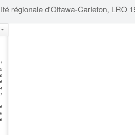
alité régionale d'Ottawa-Carleton, LRO 1
s
 1
 2
10
16
24
.1
46
48
56