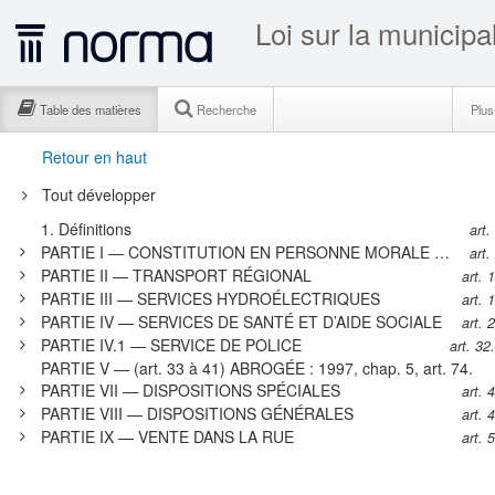
Loi sur la municip
Table des matières
Recherche
Plu
Retour en haut
Tout développer
1.
Définitions
art.
PARTIE I — CONSTITUTION EN PERSONNE MORALE ET CONSEIL DU SECTEUR RÉGIONAL
art.
PARTIE II — TRANSPORT RÉGIONAL
art. 
PARTIE III — SERVICES HYDROÉLECTRIQUES
art. 
PARTIE IV — SERVICES DE SANTÉ ET D’AIDE SOCIALE
art. 
PARTIE IV.1 — SERVICE DE POLICE
art. 32
PARTIE V — (art. 33 à 41) ABROGÉE : 1997, chap. 5, art. 74.
PARTIE VII — DISPOSITIONS SPÉCIALES
art. 
PARTIE VIII — DISPOSITIONS GÉNÉRALES
art. 
PARTIE IX — VENTE DANS LA RUE
art. 