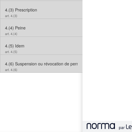
4.(3)
Prescription
art. 4.(3)
4.(4)
Peine
art. 4.(4)
4.(5)
Idem
art. 4.(5)
4.(6)
Suspension ou révocation de permis
art. 4.(6)